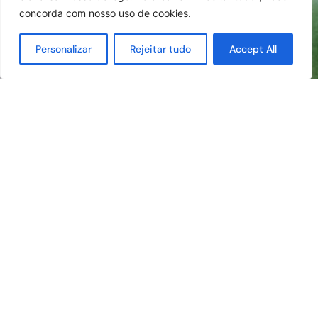
concorda com nosso uso de cookies.
Personalizar
Rejeitar tudo
Accept All
Quem somos
Somos a sinergia perfeita entre a
ética
, a
responsabilidade
, a
ciência
e a
interdisciplinaridade
.
Sinergia tem origem na palavra grega “Synergia” e
significa cooperação e trabalho em equipe para produzir
algo valoroso. É nisso que acreditamos.